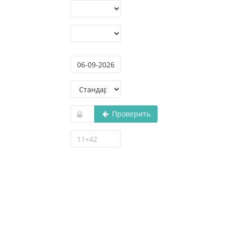
Тариф:
Кол-во
слотов:
Оплатить до:
Поддержка:
Купон:
Проверить
Проверка
капчи:
К оплате на
данный
момент:
Ежедневный
платёж: