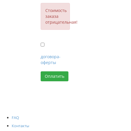
Стоимость
заказа
отрицательная!
Я согласен с
уcловиями
договора-
оферты
FAQ
Контакты